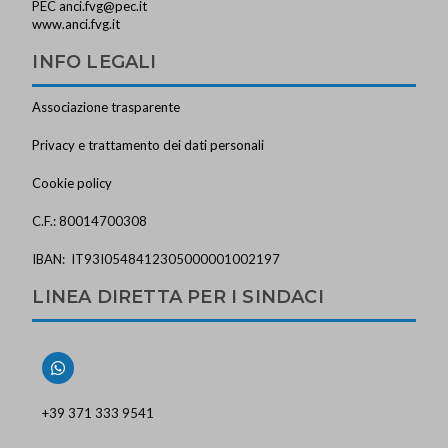
PEC
anci.fvg@pec.it
www.anci.fvg.it
INFO LEGALI
Associazione trasparente
Privacy e trattamento dei dati personali
Cookie policy
C.F.: 80014700308
IBAN: IT93I0548412305000001002197
LINEA DIRETTA PER I SINDACI
+39 371 333 9541