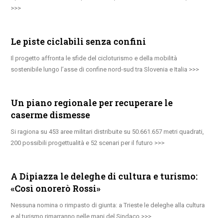
Le piste ciclabili senza confini
Il progetto affronta le sfide del cicloturismo e della mobilità
sostenibile lungo l’asse di confine nord-sud tra Slovenia e Italia
Un piano regionale per recuperare le
caserme dismesse
Si ragiona su 453 aree militari distribuite su 50.661.657 metri quadrati,
200 possibili progettualità e 52 scenari per il futuro
A Dipiazza le deleghe di cultura e turismo:
«Così onorerò Rossi»
Nessuna nomina o rimpasto di giunta: a Trieste le deleghe alla cultura
e al turismo rimarranno nelle mani del Sindaco