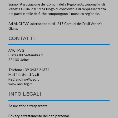
Siamo l’Associazione dei Comuni della Regione Autonoma Friuli
Venezia Giulia, dal 1974 luogo di confronto e di rappresentanza
dei paesi e delle città che compongono il mosaico regionale.
Ad ANCI FVG aderiscono tutti i 215 Comuni del Friuli Venezia
Giulia.
CONTATTI
ANCI FVG
Piazza XX Settembre 2
33100 Udine
Telefono +39 0432 21374
Mail
info@anci.fvg.it
PEC
anci.fvg@pec.it
www.anci.fvg.it
INFO LEGALI
Associazione trasparente
Privacy e trattamento dei dati personali