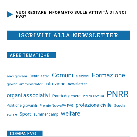
VUOI RESTARE INFORMATO SULLE ATTIVITÀ DI ANCI
FVG?
ISCRIVITI ALLA NEWSLETTER
AREE TEMATICHE
Comuni
Formazione
elezioni
anci giovani
Centri estivi
istruzione
newsletter
giovani amministratori
PNRR
organi associativi
Parità di genere
Piccoli Comuni
protezione civile
Politiche giovanili
Premio NuovaPA FVG
Scuola
welfare
Sport
summer camp
sociale
COMPA FVG