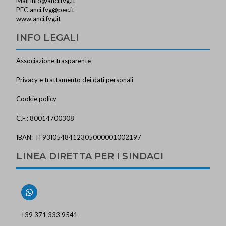
Mail
info@anci.fvg.it
PEC
anci.fvg@pec.it
www.anci.fvg.it
INFO LEGALI
Associazione trasparente
Privacy e trattamento dei dati personali
Cookie policy
C.F.: 80014700308
IBAN: IT93I0548412305000001002197
LINEA DIRETTA PER I SINDACI
+39 371 333 9541