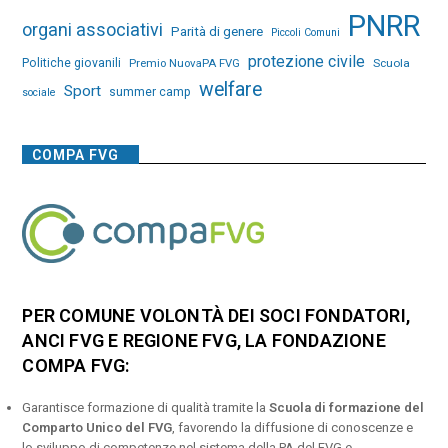
PNRR
organi associativi
Parità di genere
Piccoli Comuni
protezione civile
Politiche giovanili
Premio NuovaPA FVG
Scuola
welfare
Sport
summer camp
sociale
COMPA FVG
PER COMUNE VOLONTÀ DEI SOCI FONDATORI,
ANCI FVG E REGIONE FVG, LA FONDAZIONE
COMPA FVG:
Garantisce formazione di qualità tramite la
Scuola di formazione del
Comparto Unico del FVG
, favorendo la diffusione di conoscenze e
lo sviluppo di competenze nel sistema della PA del FVG e