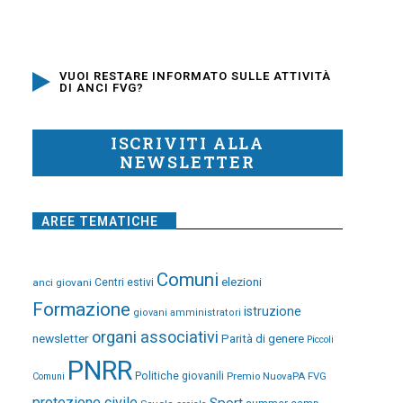
VUOI RESTARE INFORMATO SULLE ATTIVITÀ
DI ANCI FVG?
ISCRIVITI ALLA
NEWSLETTER
AREE TEMATICHE
Comuni
elezioni
anci giovani
Centri estivi
Formazione
istruzione
giovani amministratori
organi associativi
newsletter
Parità di genere
Piccoli
PNRR
Politiche giovanili
Premio NuovaPA FVG
Comuni
protezione civile