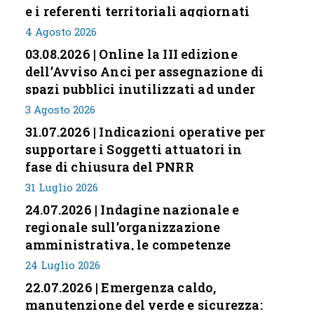
e i referenti territoriali aggiornati
4 Agosto 2026
03.08.2026 | Online la III edizione
dell’Avviso Anci per assegnazione di
spazi pubblici inutilizzati ad under
35
3 Agosto 2026
31.07.2026 | Indicazioni operative per
supportare i Soggetti attuatori in
fase di chiusura del PNRR
31 Luglio 2026
24.07.2026 | Indagine nazionale e
regionale sull’organizzazione
amministrativa, le competenze
professionali e i modelli di gestione
24 Luglio 2026
nei piccoli Comuni italiani
22.07.2026 | Emergenza caldo,
manutenzione del verde e sicurezza: