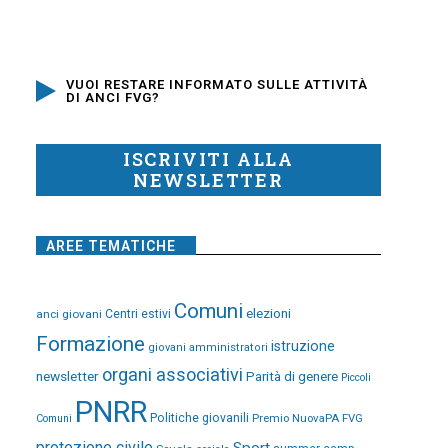
VUOI RESTARE INFORMATO SULLE ATTIVITÀ
DI ANCI FVG?
ISCRIVITI ALLA
NEWSLETTER
AREE TEMATICHE
Comuni
elezioni
anci giovani
Centri estivi
Formazione
istruzione
giovani amministratori
organi associativi
newsletter
Parità di genere
Piccoli
PNRR
Politiche giovanili
Premio NuovaPA FVG
Comuni
protezione civile