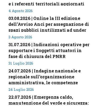
e i referenti territoriali aggiornati
4 Agosto 2026
03.08.2026 | Online la III edizione
dell’Avviso Anci per assegnazione di
spazi pubblici inutilizzati ad under
35
3 Agosto 2026
31.07.2026 | Indicazioni operative per
supportare i Soggetti attuatori in
fase di chiusura del PNRR
31 Luglio 2026
24.07.2026 | Indagine nazionale e
regionale sull’organizzazione
amministrativa, le competenze
professionali e i modelli di gestione
24 Luglio 2026
nei piccoli Comuni italiani
22.07.2026 | Emergenza caldo,
manutenzione del verde e sicurezza: