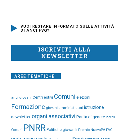
VUOI RESTARE INFORMATO SULLE ATTIVITÀ
DI ANCI FVG?
ISCRIVITI ALLA
NEWSLETTER
AREE TEMATICHE
Comuni
elezioni
anci giovani
Centri estivi
Formazione
istruzione
giovani amministratori
organi associativi
newsletter
Parità di genere
Piccoli
PNRR
Politiche giovanili
Premio NuovaPA FVG
Comuni
protezione civile