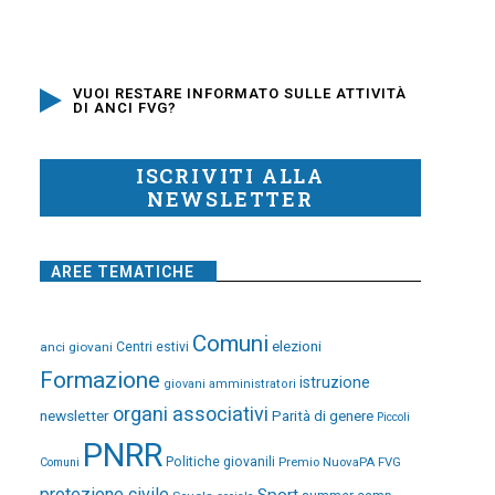
VUOI RESTARE INFORMATO SULLE ATTIVITÀ
DI ANCI FVG?
ISCRIVITI ALLA
NEWSLETTER
AREE TEMATICHE
Comuni
elezioni
anci giovani
Centri estivi
Formazione
istruzione
giovani amministratori
organi associativi
newsletter
Parità di genere
Piccoli
PNRR
Politiche giovanili
Premio NuovaPA FVG
Comuni
protezione civile