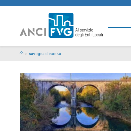
>
savogna d’isonzo