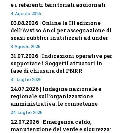
e i referenti territoriali aggiornati
4 Agosto 2026
03.08.2026 | Online la III edizione
dell’Avviso Anci per assegnazione di
spazi pubblici inutilizzati ad under
35
3 Agosto 2026
31.07.2026 | Indicazioni operative per
supportare i Soggetti attuatori in
fase di chiusura del PNRR
31 Luglio 2026
24.07.2026 | Indagine nazionale e
regionale sull’organizzazione
amministrativa, le competenze
professionali e i modelli di gestione
24 Luglio 2026
nei piccoli Comuni italiani
22.07.2026 | Emergenza caldo,
manutenzione del verde e sicurezza: