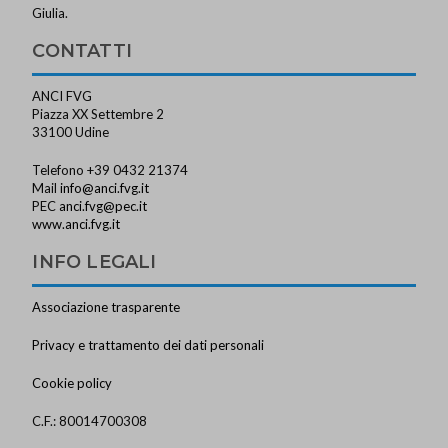
Giulia.
CONTATTI
ANCI FVG
Piazza XX Settembre 2
33100 Udine
Telefono +39 0432 21374
Mail
info@anci.fvg.it
PEC
anci.fvg@pec.it
www.anci.fvg.it
INFO LEGALI
Associazione trasparente
Privacy e trattamento dei dati personali
Cookie policy
C.F.: 80014700308