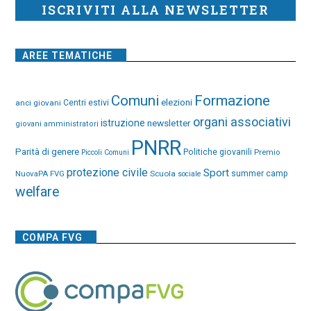
ISCRIVITI ALLA NEWSLETTER
AREE TEMATICHE
Comuni
Formazione
elezioni
anci giovani
Centri estivi
organi associativi
istruzione
newsletter
giovani amministratori
PNRR
Parità di genere
Politiche giovanili
Premio
Piccoli Comuni
protezione civile
Sport
NuovaPA FVG
Scuola
summer camp
sociale
welfare
COMPA FVG