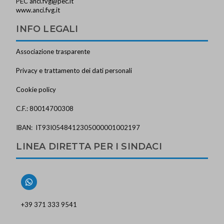
PEC
anci.fvg@pec.it
www.anci.fvg.it
INFO LEGALI
Associazione trasparente
Privacy e trattamento dei dati personali
Cookie policy
C.F.: 80014700308
IBAN: IT93I0548412305000001002197
LINEA DIRETTA PER I SINDACI
+39 371 333 9541