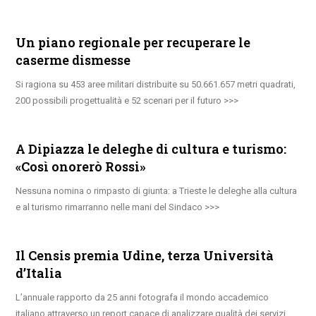
Un piano regionale per recuperare le
caserme dismesse
Si ragiona su 453 aree militari distribuite su 50.661.657 metri quadrati,
200 possibili progettualità e 52 scenari per il futuro
A Dipiazza le deleghe di cultura e turismo:
«Così onorerò Rossi»
Nessuna nomina o rimpasto di giunta: a Trieste le deleghe alla cultura
e al turismo rimarranno nelle mani del Sindaco
Il Censis premia Udine, terza Università
d’Italia
L’annuale rapporto da 25 anni fotografa il mondo accademico
italiano attraverso un report capace di analizzare qualità dei servizi,