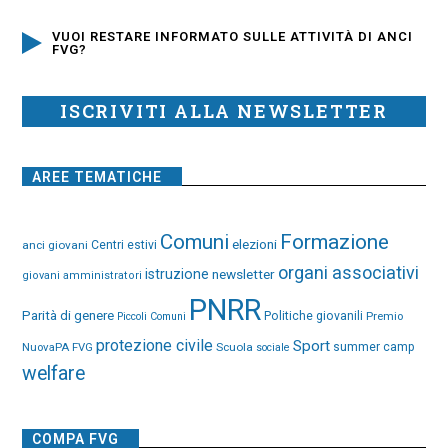
VUOI RESTARE INFORMATO SULLE ATTIVITÀ DI ANCI
FVG?
ISCRIVITI ALLA NEWSLETTER
AREE TEMATICHE
Comuni
Formazione
elezioni
anci giovani
Centri estivi
organi associativi
istruzione
newsletter
giovani amministratori
PNRR
Parità di genere
Politiche giovanili
Premio
Piccoli Comuni
protezione civile
Sport
NuovaPA FVG
Scuola
summer camp
sociale
welfare
COMPA FVG