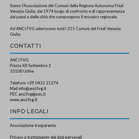
Siamo l’Associazione dei Comuni della Regione Autonoma Friuli
Venezia Giulia, dal 1974 luogo di confronto e di rappresentanza
dei paesi e delle città che compongono il mosaico regionale.
Ad ANCI FVG aderiscono tutti i 215 Comuni del Friuli Venezia
Giulia.
CONTATTI
ANCI FVG
Piazza XX Settembre 2
33100 Udine
Telefono +39 0432 21374
Mail
info@anci.fvg.it
PEC
anci.fvg@pec.it
www.anci.fvg.it
INFO LEGALI
Associazione trasparente
Privacy e trattamento dei dati personali