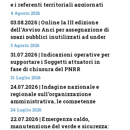
e i referenti territoriali aggiornati
4 Agosto 2026
03.08.2026 | Online la III edizione
dell’Avviso Anci per assegnazione di
spazi pubblici inutilizzati ad under
35
3 Agosto 2026
31.07.2026 | Indicazioni operative per
supportare i Soggetti attuatori in
fase di chiusura del PNRR
31 Luglio 2026
24.07.2026 | Indagine nazionale e
regionale sull’organizzazione
amministrativa, le competenze
professionali e i modelli di gestione
24 Luglio 2026
nei piccoli Comuni italiani
22.07.2026 | Emergenza caldo,
manutenzione del verde e sicurezza: