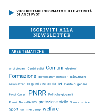
VUOI RESTARE INFORMATO SULLE ATTIVITÀ
DI ANCI FVG?
ISCRIVITI ALLA
NEWSLETTER
AREE TEMATICHE
Comuni
elezioni
anci giovani
Centri estivi
Formazione
istruzione
giovani amministratori
organi associativi
newsletter
Parità di genere
PNRR
Politiche giovanili
Piccoli Comuni
protezione civile
Premio NuovaPA FVG
Scuola
sociale
welfare
Sport
summer camp