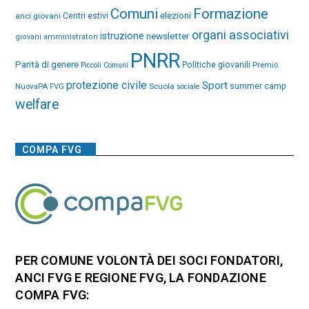
Comuni
Formazione
elezioni
anci giovani
Centri estivi
organi associativi
istruzione
newsletter
giovani amministratori
PNRR
Parità di genere
Politiche giovanili
Premio
Piccoli Comuni
protezione civile
Sport
NuovaPA FVG
Scuola
summer camp
sociale
welfare
COMPA FVG
PER COMUNE VOLONTÀ DEI SOCI FONDATORI,
ANCI FVG E REGIONE FVG, LA FONDAZIONE
COMPA FVG: