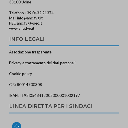
33100 Udine
Telefono +39 0432 21374
Mail
info@anci.fvg.it
PEC
anci.fvg@pec.it
www.anci.fvg.it
INFO LEGALI
Associazione trasparente
Privacy e trattamento dei dati personali
Cookie policy
C.F.: 80014700308
IBAN: IT93I0548412305000001002197
LINEA DIRETTA PER I SINDACI