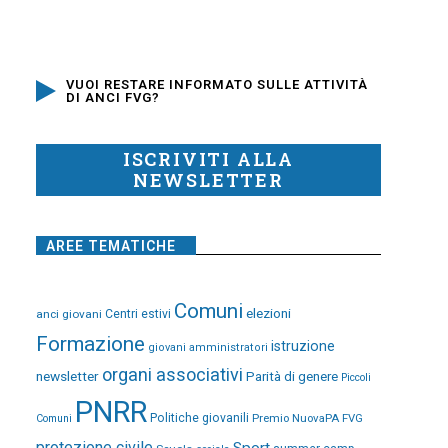
VUOI RESTARE INFORMATO SULLE ATTIVITÀ
DI ANCI FVG?
ISCRIVITI ALLA
NEWSLETTER
AREE TEMATICHE
Comuni
elezioni
anci giovani
Centri estivi
Formazione
istruzione
giovani amministratori
organi associativi
newsletter
Parità di genere
Piccoli
PNRR
Politiche giovanili
Premio NuovaPA FVG
Comuni
protezione civile