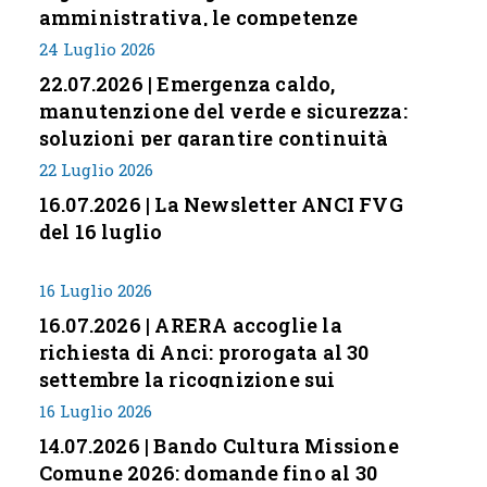
amministrativa, le competenze
professionali e i modelli di gestione
24 Luglio 2026
nei piccoli Comuni italiani
22.07.2026 | Emergenza caldo,
manutenzione del verde e sicurezza:
soluzioni per garantire continuità
servizi
22 Luglio 2026
16.07.2026 | La Newsletter ANCI FVG
del 16 luglio
16 Luglio 2026
16.07.2026 | ARERA accoglie la
richiesta di Anci: prorogata al 30
settembre la ricognizione sui
corrispettivi
16 Luglio 2026
14.07.2026 | Bando Cultura Missione
Comune 2026: domande fino al 30