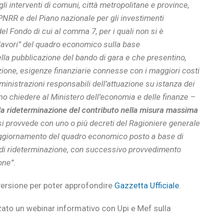
gli interventi di comuni, città metropolitane e province,
l PNRR e del Piano nazionale per gli investimenti
el Fondo di cui al comma 7, per i quali non si è
“lavori” del quadro economico sulla base
ella pubblicazione del bando di gara e che presentino,
izione, esigenze finanziarie connesse con i maggiori costi
ministrazioni responsabili dell’attuazione su istanza dei
ono chiedere al Ministero dell’economia e delle finanze –
la rideterminazione del contributo nella misura massima
si provvede con uno o più decreti del Ragioniere generale
di aggiornamento del quadro economico posto a base di
ta di rideterminazione, con successivo provvedimento
one”
.
nversione per poter approfondire
Gazzetta Ufficiale
.
zato un webinar informativo con Upi e Mef sulla