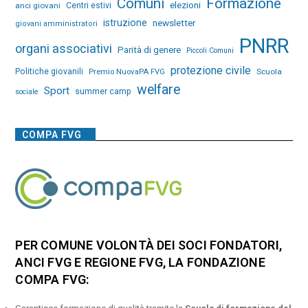
Comuni
Formazione
elezioni
anci giovani
Centri estivi
istruzione
newsletter
giovani amministratori
PNRR
organi associativi
Parità di genere
Piccoli Comuni
protezione civile
Politiche giovanili
Premio NuovaPA FVG
Scuola
welfare
Sport
summer camp
sociale
COMPA FVG
PER COMUNE VOLONTÀ DEI SOCI FONDATORI,
ANCI FVG E REGIONE FVG, LA FONDAZIONE
COMPA FVG: