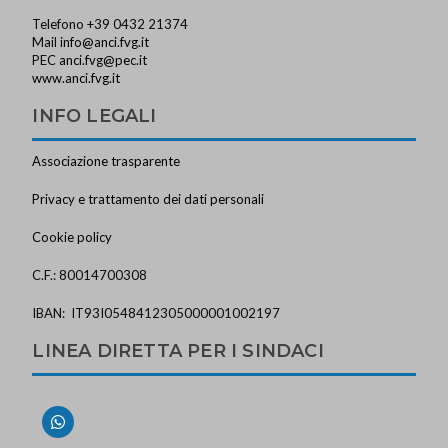
Telefono +39 0432 21374
Mail
info@anci.fvg.it
PEC
anci.fvg@pec.it
www.anci.fvg.it
INFO LEGALI
Associazione trasparente
Privacy e trattamento dei dati personali
Cookie policy
C.F.: 80014700308
IBAN: IT93I0548412305000001002197
LINEA DIRETTA PER I SINDACI