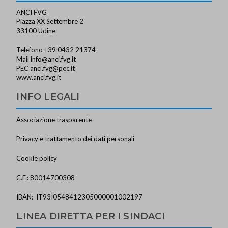
ANCI FVG
Piazza XX Settembre 2
33100 Udine
Telefono +39 0432 21374
Mail
info@anci.fvg.it
PEC
anci.fvg@pec.it
www.anci.fvg.it
INFO LEGALI
Associazione trasparente
Privacy e trattamento dei dati personali
Cookie policy
C.F.: 80014700308
IBAN: IT93I0548412305000001002197
LINEA DIRETTA PER I SINDACI