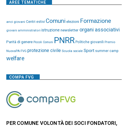
AREE TEMATICHE
Comuni
Formazione
elezioni
anci giovani
Centri estivi
organi associativi
istruzione
newsletter
giovani amministratori
PNRR
Parità di genere
Politiche giovanili
Premio
Piccoli Comuni
protezione civile
Sport
NuovaPA FVG
Scuola
summer camp
sociale
welfare
COMPA FVG
PER COMUNE VOLONTÀ DEI SOCI FONDATORI,