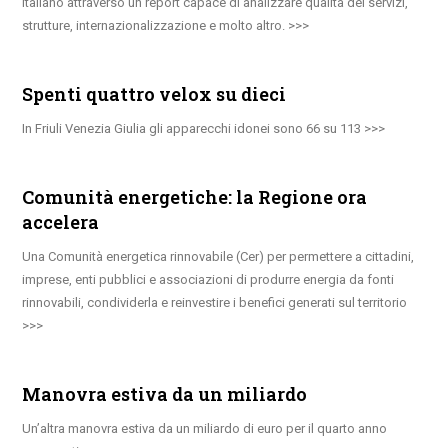
italiano attraverso un report capace di analizzare qualità dei servizi,
strutture, internazionalizzazione e molto altro.
Spenti quattro velox su dieci
In Friuli Venezia Giulia gli apparecchi idonei sono 66 su 113
Comunità energetiche: la Regione ora
accelera
Una Comunità energetica rinnovabile (Cer) per permettere a cittadini,
imprese, enti pubblici e associazioni di produrre energia da fonti
rinnovabili, condividerla e reinvestire i benefici generati sul territorio
Manovra estiva da un miliardo
Un’altra manovra estiva da un miliardo di euro per il quarto anno