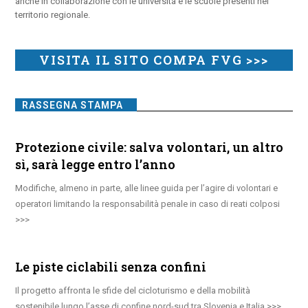
anche in collaborazione con le università e le scuole presenti nel
territorio regionale.
VISITA IL SITO COMPA FVG >>>
RASSEGNA STAMPA
Protezione civile: salva volontari, un altro
sì, sarà legge entro l’anno
Modifiche, almeno in parte, alle linee guida per l’agire di volontari e
operatori limitando la responsabilità penale in caso di reati colposi
Le piste ciclabili senza confini
Il progetto affronta le sfide del cicloturismo e della mobilità
sostenibile lungo l’asse di confine nord-sud tra Slovenia e Italia