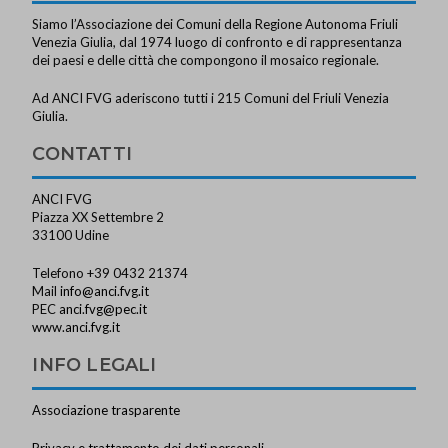
Siamo l’Associazione dei Comuni della Regione Autonoma Friuli
Venezia Giulia, dal 1974 luogo di confronto e di rappresentanza
dei paesi e delle città che compongono il mosaico regionale.
Ad ANCI FVG aderiscono tutti i 215 Comuni del Friuli Venezia
Giulia.
CONTATTI
ANCI FVG
Piazza XX Settembre 2
33100 Udine
Telefono +39 0432 21374
Mail
info@anci.fvg.it
PEC
anci.fvg@pec.it
www.anci.fvg.it
INFO LEGALI
Associazione trasparente
Privacy e trattamento dei dati personali