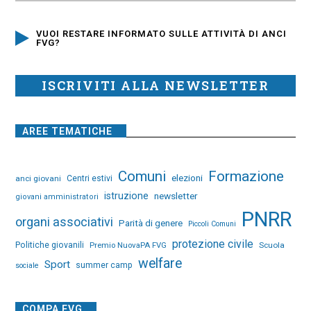
VUOI RESTARE INFORMATO SULLE ATTIVITÀ DI ANCI
FVG?
ISCRIVITI ALLA NEWSLETTER
AREE TEMATICHE
Comuni
Formazione
elezioni
anci giovani
Centri estivi
istruzione
newsletter
giovani amministratori
PNRR
organi associativi
Parità di genere
Piccoli Comuni
protezione civile
Politiche giovanili
Premio NuovaPA FVG
Scuola
welfare
Sport
summer camp
sociale
COMPA FVG