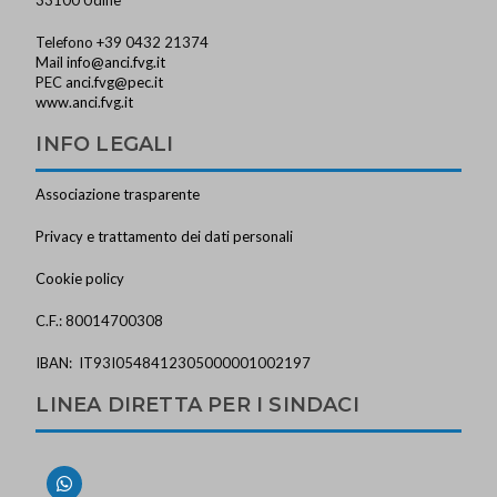
Telefono +39 0432 21374
Mail
info@anci.fvg.it
PEC
anci.fvg@pec.it
www.anci.fvg.it
INFO LEGALI
Associazione trasparente
Privacy e trattamento dei dati personali
Cookie policy
C.F.: 80014700308
IBAN: IT93I0548412305000001002197
LINEA DIRETTA PER I SINDACI