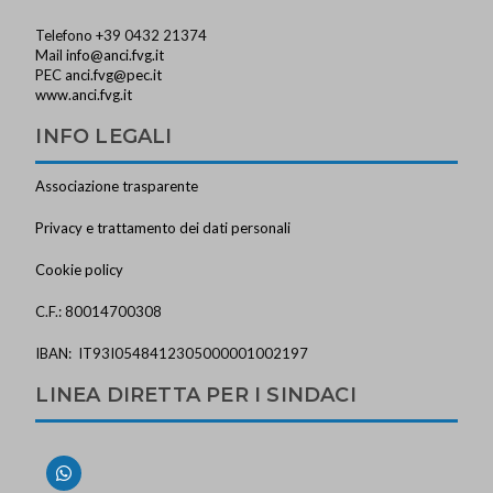
Telefono +39 0432 21374
Mail
info@anci.fvg.it
PEC
anci.fvg@pec.it
www.anci.fvg.it
INFO LEGALI
Associazione trasparente
Privacy e trattamento dei dati personali
Cookie policy
C.F.: 80014700308
IBAN: IT93I0548412305000001002197
LINEA DIRETTA PER I SINDACI