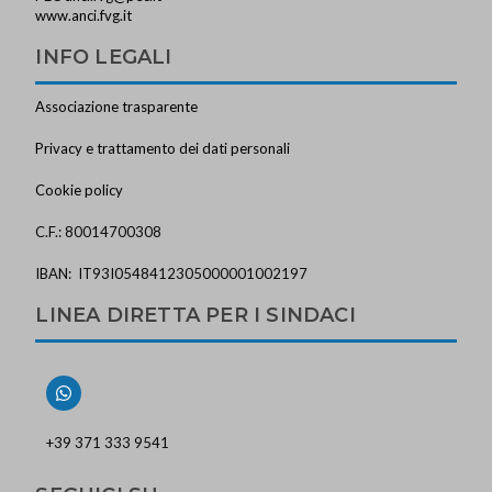
www.anci.fvg.it
INFO LEGALI
Associazione trasparente
Privacy e trattamento dei dati personali
Cookie policy
C.F.: 80014700308
IBAN: IT93I0548412305000001002197
LINEA DIRETTA PER I SINDACI
+39 371 333 9541