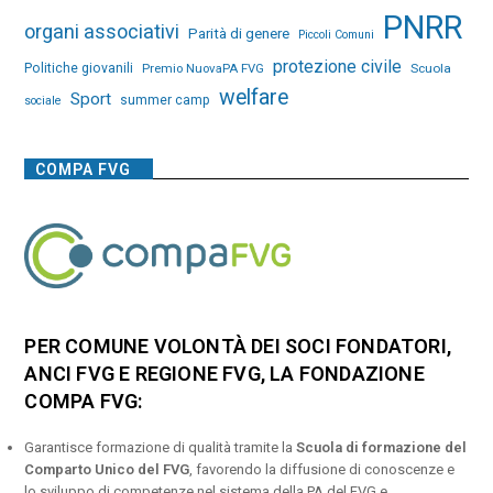
PNRR
organi associativi
Parità di genere
Piccoli Comuni
protezione civile
Politiche giovanili
Premio NuovaPA FVG
Scuola
welfare
Sport
summer camp
sociale
COMPA FVG
PER COMUNE VOLONTÀ DEI SOCI FONDATORI,
ANCI FVG E REGIONE FVG, LA FONDAZIONE
COMPA FVG:
Garantisce formazione di qualità tramite la
Scuola di formazione del
Comparto Unico del FVG
, favorendo la diffusione di conoscenze e
lo sviluppo di competenze nel sistema della PA del FVG e