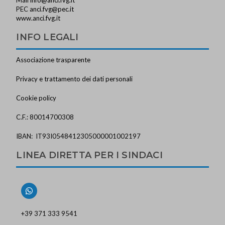
PEC
anci.fvg@pec.it
www.anci.fvg.it
INFO LEGALI
Associazione trasparente
Privacy e trattamento dei dati personali
Cookie policy
C.F.: 80014700308
IBAN: IT93I0548412305000001002197
LINEA DIRETTA PER I SINDACI
+39 371 333 9541