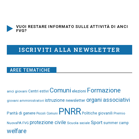
VUOI RESTARE INFORMATO SULLE ATTIVITÀ DI ANCI
FVG?
ISCRIVITI ALLA NEWSLETTER
AREE TEMATICHE
Comuni
Formazione
elezioni
anci giovani
Centri estivi
organi associativi
istruzione
newsletter
giovani amministratori
PNRR
Parità di genere
Politiche giovanili
Premio
Piccoli Comuni
protezione civile
Sport
NuovaPA FVG
Scuola
summer camp
sociale
welfare