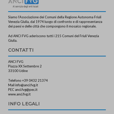
Siamo l’Associazione dei Comuni della Regione Autonoma Friuli
Venezia Giulia, dal 1974 luogo di confronto e di rappresentanza
dei paesi e delle città che compongono il mosaico regionale.
Ad ANCI FVG aderiscono tutti i 215 Comuni del Friuli Venezia
Giulia.
CONTATTI
ANCI FVG
Piazza XX Settembre 2
33100 Udine
Telefono +39 0432 21374
Mail
info@anci.fvg.it
PEC
anci.fvg@pec.it
www.anci.fvg.it
INFO LEGALI