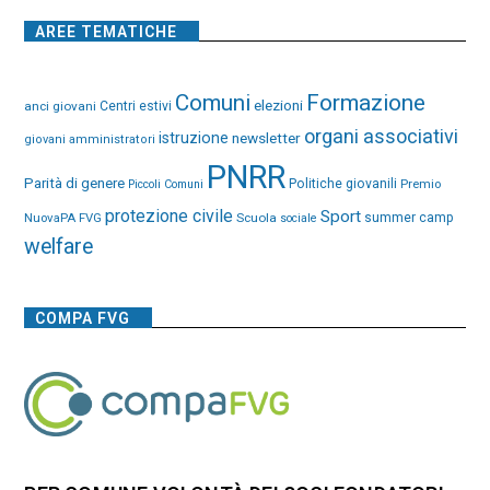
AREE TEMATICHE
Comuni
Formazione
elezioni
anci giovani
Centri estivi
organi associativi
istruzione
newsletter
giovani amministratori
PNRR
Parità di genere
Politiche giovanili
Premio
Piccoli Comuni
protezione civile
Sport
NuovaPA FVG
Scuola
summer camp
sociale
welfare
COMPA FVG