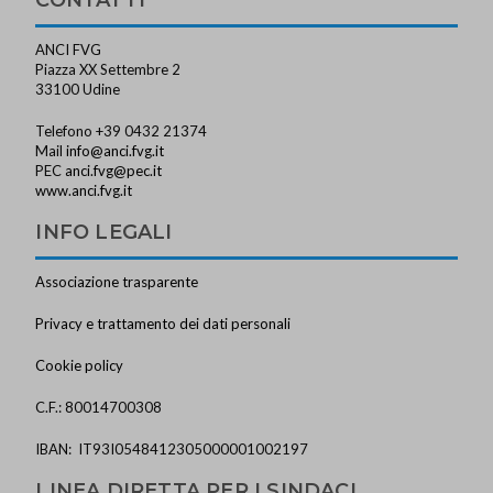
ANCI FVG
Piazza XX Settembre 2
33100 Udine
Telefono +39 0432 21374
Mail
info@anci.fvg.it
PEC
anci.fvg@pec.it
www.anci.fvg.it
INFO LEGALI
Associazione trasparente
Privacy e trattamento dei dati personali
Cookie policy
C.F.: 80014700308
IBAN: IT93I0548412305000001002197
LINEA DIRETTA PER I SINDACI