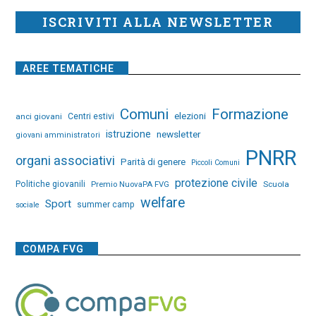
ISCRIVITI ALLA NEWSLETTER
AREE TEMATICHE
Comuni
Formazione
elezioni
anci giovani
Centri estivi
istruzione
newsletter
giovani amministratori
PNRR
organi associativi
Parità di genere
Piccoli Comuni
protezione civile
Politiche giovanili
Premio NuovaPA FVG
Scuola
welfare
Sport
summer camp
sociale
COMPA FVG