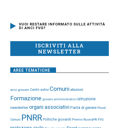
VUOI RESTARE INFORMATO SULLE ATTIVITÀ
DI ANCI FVG?
ISCRIVITI ALLA
NEWSLETTER
AREE TEMATICHE
Comuni
elezioni
anci giovani
Centri estivi
Formazione
istruzione
giovani amministratori
organi associativi
newsletter
Parità di genere
Piccoli
PNRR
Politiche giovanili
Premio NuovaPA FVG
Comuni
protezione civile